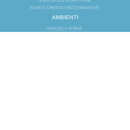
TENDE DA SOLE A CAPPOTTINA
TENDE SCORREVOLI ORIZZONTALMENTE
AMBIENTI
NEGOZIO E VETRINE
TERRAZZO
GIARDINO
BALCONI
PORTICO
FINESTRA
LINK UTILI
PUNTI VENDITA
AREA DOWNLOAD
LAVORA CON NOI
INFORMATIVA PRIVACY
INFORMATIVA COOKIE
INFORMATIVA CLIENTI
INFORMATIVA FORNITORI