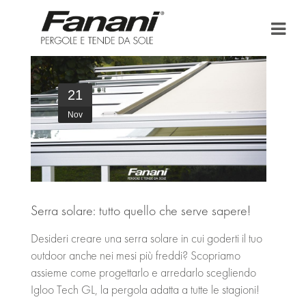
HOME
21
AZIENDA
Nov
TENDE DA SOLE
PERGOLA E PERGOLATO
BONUS FISCALI
Serra solare: tutto quello che serve sapere!
Desideri creare una serra solare in cui goderti il tuo
PUNTI VENDITA
outdoor anche nei mesi più freddi? Scopriamo
AREA DOWNLOAD
assieme come progettarlo e arredarlo scegliendo
Igloo Tech GL, la pergola adatta a tutte le stagioni!
NEWS