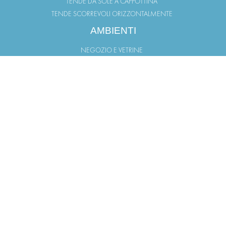
TENDE DA SOLE A CAPPOTTINA
TENDE SCORREVOLI ORIZZONTALMENTE
AMBIENTI
NEGOZIO E VETRINE
TERRAZZO
GIARDINO
BALCONI
PORTICO
FINESTRA
LINK UTILI
PUNTI VENDITA
AREA DOWNLOAD
LAVORA CON NOI
INFORMATIVA PRIVACY
INFORMATIVA COOKIE
INFORMATIVA CLIENTI
INFORMATIVA FORNITORI