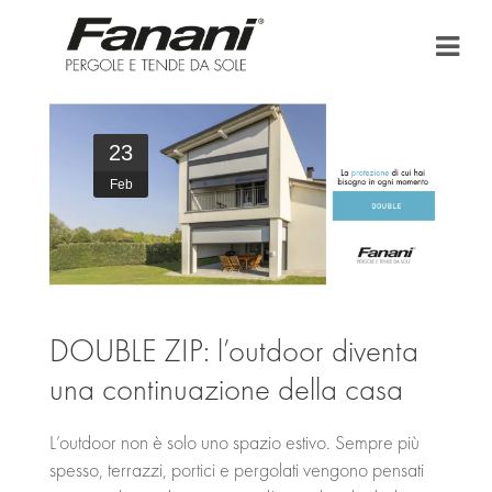
HOME
23
AZIENDA
Feb
TENDE DA SOLE
PERGOLA E PERGOLATO
BONUS FISCALI
DOUBLE ZIP: l’outdoor diventa
una continuazione della casa
PUNTI VENDITA
AREA DOWNLOAD
L’outdoor non è solo uno spazio estivo. Sempre più
spesso, terrazzi, portici e pergolati vengono pensati
NEWS