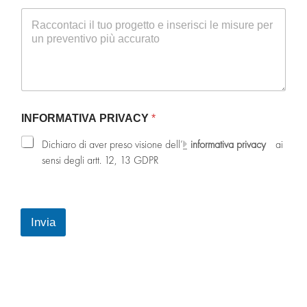
g
n
o
m
e
INFORMATIVA PRIVACY
*
Dichiaro di aver preso visione dell’
informativa privacy
ai
sensi degli artt. 12, 13 GDPR
Invia