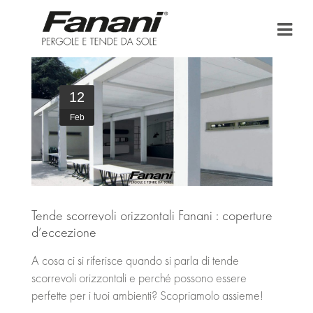
HOME
12
AZIENDA
Feb
TENDE DA SOLE
PERGOLA E PERGOLATO
BONUS FISCALI
Tende scorrevoli orizzontali Fanani : coperture
d’eccezione
PUNTI VENDITA
A cosa ci si riferisce quando si parla di tende
AREA DOWNLOAD
scorrevoli orizzontali e perché possono essere
perfette per i tuoi ambienti? Scopriamolo assieme!
NEWS