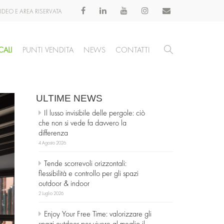
IDEO E AREA RISERVATA
CALI
PUNTI VENDITA
NEWS
CONTATTI
ULTIME NEWS
Il lusso invisibile delle pergole: ciò
che non si vede fa davvero la
differenza
4 Agosto 2026
Tende scorrevoli orizzontali:
flessibilità e controllo per gli spazi
outdoor & indoor
2 Luglio 2026
Enjoy Your Free Time: valorizzare gli
spazi outdoor per vivere al meglio il