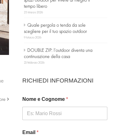
tempo libero
25 Marzo 2026
Quale pergola o tenda da sole
scegliere per il tuo spazio outdoor
9 Marzo 2026
DOUBLE ZIP: l’outdoor diventa una
continuazione della casa
23 Febbraio 2026
ne
RICHIEDI INFORMAZIONI
ore
Nome e Cognome
*
Email
*