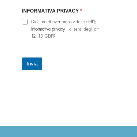
V
A
INFORMATIVA PRIVACY
*
T
e
Dichiaro di aver preso visione dell’
l
informativa privacy
ai sensi degli artt.
e
12, 13 GDPR
f
o
n
o
C
Invia
A
P