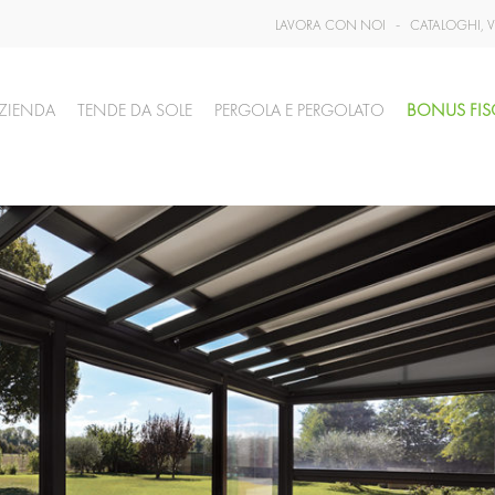
LAVORA CON NOI
CATALOGHI, V
-
ZIENDA
TENDE DA SOLE
PERGOLA E PERGOLATO
BONUS FIS