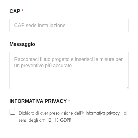
T
e
CAP
*
l
e
f
o
n
Messaggio
o
P
R
I
V
A
C
Y
INFORMATIVA PRIVACY
*
Dichiaro di aver preso visione dell’
informativa privacy
ai
sensi degli artt. 12, 13 GDPR