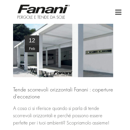
HOME
12
AZIENDA
Feb
TENDE DA SOLE
PERGOLA E PERGOLATO
BONUS FISCALI
Tende scorrevoli orizzontali Fanani : coperture
d’eccezione
PUNTI VENDITA
A cosa ci si riferisce quando si parla di tende
AREA DOWNLOAD
scorrevoli orizzontali e perché possono essere
perfette per i tuoi ambienti? Scopriamolo assieme!
NEWS