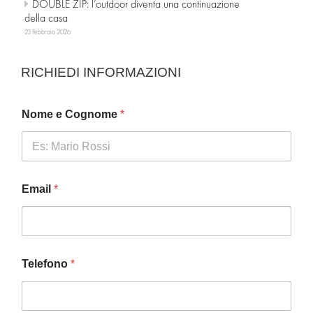
DOUBLE ZIP: l’outdoor diventa una continuazione
della casa
23 Febbraio 2026
RICHIEDI INFORMAZIONI
Nome e Cognome
*
I
Email
*
N
F
O
R
M
A
Telefono
*
T
I
V
A