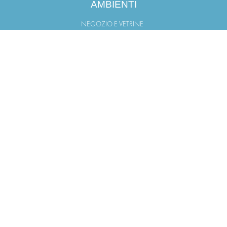
AMBIENTI
NEGOZIO E VETRINE
TERRAZZO
GIARDINO
BALCONI
PORTICO
FINESTRA
LINK UTILI
PUNTI VENDITA
AREA DOWNLOAD
LAVORA CON NOI
INFORMATIVA PRIVACY
INFORMATIVA COOKIE
INFORMATIVA CLIENTI
INFORMATIVA FORNITORI
INFORMATIVA CANDIDATI