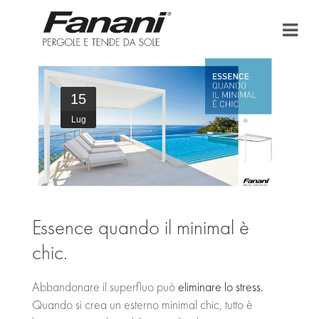
HOME
15
AZIENDA
Lug
TENDE DA SOLE
PERGOLA E PERGOLATO
BONUS FISCALI
Essence quando il minimal è
chic.
PUNTI VENDITA
AREA DOWNLOAD
Abbandonare il superfluo può
eliminare lo stress.
Quando si crea un esterno minimal chic, tutto è
NEWS