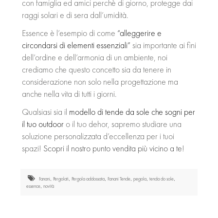
con famiglia ed amici perchè di giorno, protegge dai
raggi solari e di sera dall’umidità.
Essence è l’esempio di come
“alleggerire e
circondarsi di elementi essenziali”
sia importante ai fini
dell’ordine e dell’armonia di un ambiente, noi
crediamo che questo concetto sia da tenere in
considerazione non solo nella progettazione ma
anche nella vita di tutti i giorni.
Qualsiasi sia il
modello di tende da sole che sogni per
il tuo outdoor
o il tuo dehor, sapremo studiare una
soluzione personalizzata d’eccellenza per i tuoi
spazi!
Scopri il nostro punto vendita più vicino a te
!
Fanani
Pergolati
Pergola addossata
Fanani Tende
pegola
tenda do sole
,
,
,
,
,
,
essence
novità
,