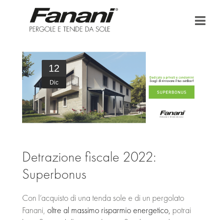
HOME
12
AZIENDA
Dic
TENDE DA SOLE
PERGOLA E PERGOLATO
BONUS FISCALI
Detrazione fiscale 2022:
Superbonus
PUNTI VENDITA
AREA DOWNLOAD
Con l’acquisto di una tenda sole e di un pergolato
Fanani,
oltre al massimo risparmio energetico,
potrai
NEWS