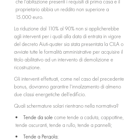
che l’abitazione presenti i requisiti di prima casa e il
proprietario abbia un reddito non superiore a
15.000 euro.
La riduzione dal 110% al 90% non si applicherebbe
agli interventi per i quali alla data di entrata in vigore
del decreto Aiuti-quater sia stata presentata la CILA o
avviate tutte le formalità amministrative per acquisire il
titolo abilitativo ad un intervento di demolizione e
ricostruzione.
Gli interventi effettuati, come nel caso del precedente
bonus, dovranno garantire l’innalzamento di almeno
due classi energetiche dell’edificio.
Quali schermature solari rientrano nella normativa?
Tende da sole
come tende a caduta, cappottine,
tende oscuranti, tende a rullo, tende a pannelli;
Tende a Pergola
;