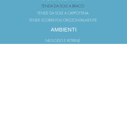
TENDA DA SOLE A BRACCI
TENDE DA SOLE A CAPPOTTINA
TENDE SCORREVOLI ORIZZONTALMENTE
AMBIENTI
NEGOZIO E VETRINE
TERRAZZO
GIARDINO
BALCONI
PORTICO
FINESTRA
LINK UTILI
PUNTI VENDITA
AREA DOWNLOAD
LAVORA CON NOI
INFORMATIVA PRIVACY
INFORMATIVA COOKIE