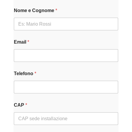
e
Nome e Cognome
*
P
R
I
V
A
C
Email
*
Y
E
m
a
i
l
Telefono
*
CAP
*