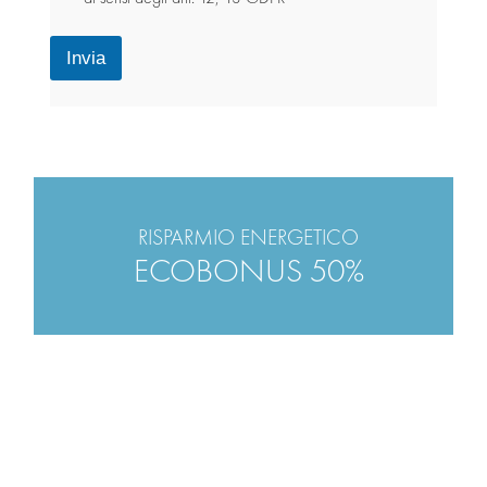
f
o
n
Invia
o
RISPARMIO ENERGETICO
ECOBONUS 50%