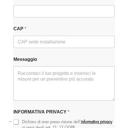
CAP
*
C
Messaggio
A
P
P
R
I
V
A
C
Y
T
INFORMATIVA PRIVACY
*
e
l
Dichiaro di aver preso visione dell’
informativa privacy
e
ai sensi degli artt. 12, 13 GDPR