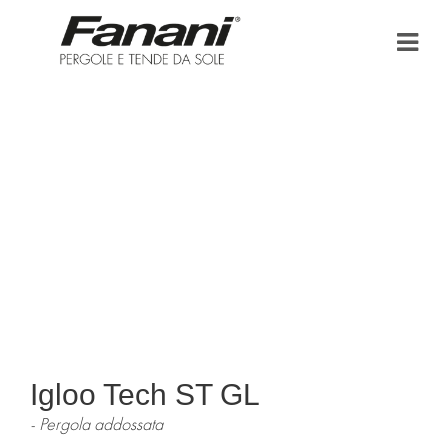
HOME
AZIENDA
TENDE DA SOLE
PERGOLA E PERGOLATO
BONUS FISCALI
PUNTI VENDITA
Igloo Tech ST GL
AREA DOWNLOAD
Pergola addossata
NEWS